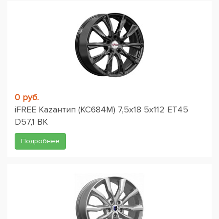
0 руб.
iFREE Каzантип (КС684М) 7,5x18 5x112 ET45
D57,1 BK
Подробнее