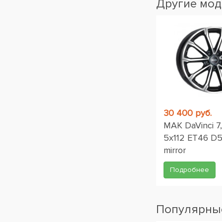
Другие мод
30 400 руб.
MAK DaVinci 7
5x112 ET46 D57
mirror
Подробнее
Популярные