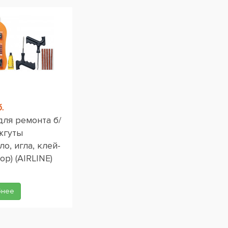
.
для ремонта б/
жгуты
ло, игла, клей-
ор) (AIRLINE)
бнее