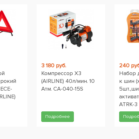
3 180 руб.
240 руб
ой
Компрессор X3
Набор 
ирокий
(AIRLINE) 40л/мин. 10
к шин (
 ЕСЕ-
Атм. CA-040-15S
5шт.,ши
RLINE)
активат
ATRK-3
Подробнее
Подро