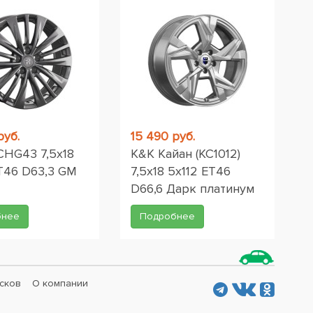
руб.
15 490 руб.
CHG43 7,5x18
K&K Кайан (КС1012)
ET46 D63,3 GM
7,5x18 5x112 ET46
D66,6 Дарк платинум
бнее
Подробнее
сков
О компании