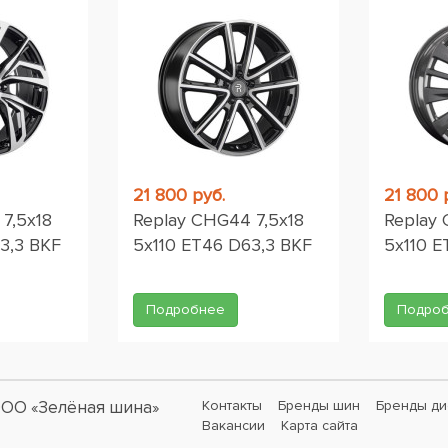
21 800 руб.
21 800 
7,5x18
Replay CHG44 7,5x18
Replay 
3,3 BKF
5x110 ET46 D63,3 BKF
5x110 
Подробнее
Подро
ОО «Зелёная шина»
Контакты
Бренды шин
Бренды ди
Вакансии
Карта сайта