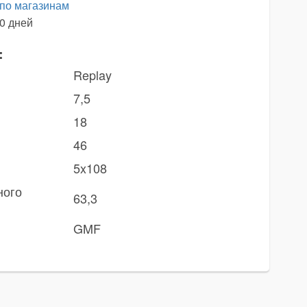
 по магазинам
0 дней
:
Replay
7,5
18
46
5x108
ного
63,3
GMF