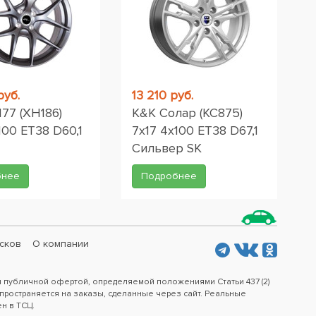
руб.
13 210 руб.
177 (XH186)
K&K Солар (КС875)
100 ET38 D60,1
7x17 4x100 ET38 D67,1
Сильвер SK
бнее
Подробнее
сков
О компании
я публичной офертой, определяемой положениями Статьи 437 (2)
пространяется на заказы, сделанные через сайт. Реальные
ен в ТСЦ.