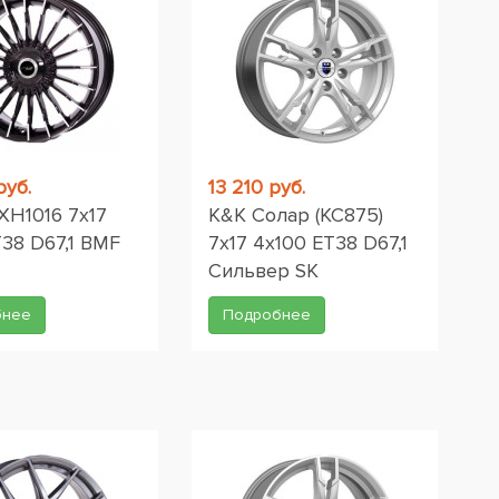
руб.
13 210 руб.
 XH1016 7x17
K&K Солар (КС875)
38 D67,1 BMF
7x17 4x100 ET38 D67,1
Сильвер SK
бнее
Подробнее