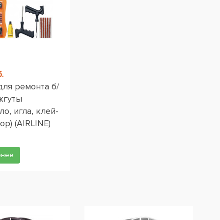
.
для ремонта б/
жгуты
ло, игла, клей-
ор) (AIRLINE)
бнее