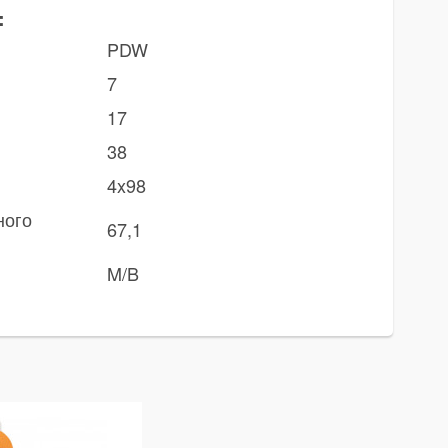
:
PDW
7
17
38
4x98
ного
67,1
M/B