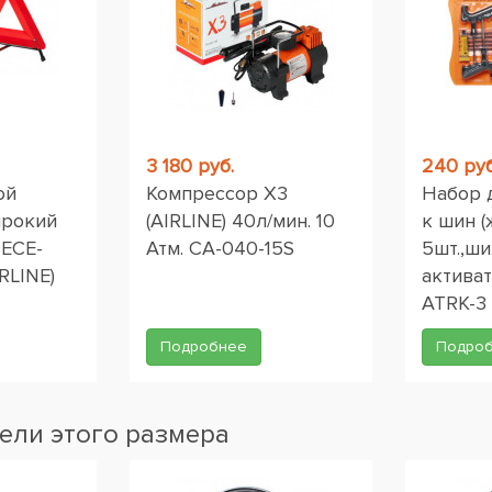
3 180 руб.
240 руб
ой
Компрессор X3
Набор 
ирокий
(AIRLINE) 40л/мин. 10
к шин (
 ЕСЕ-
Атм. CA-040-15S
5шт.,ши
RLINE)
активат
ATRK-3
Подробнее
Подро
ели этого размера