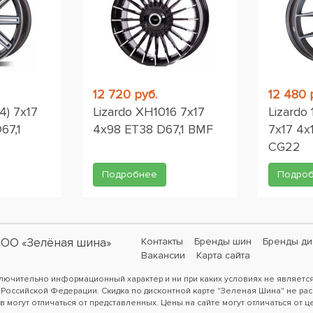
12 720 руб.
12 480 
) 7x17
Lizardo XH1016 7x17
Lizardo 
67,1
4x98 ET38 D67,1 BMF
7x17 4x
CG22
Подробнее
Подро
ОО «Зелёная шина»
Контакты
Бренды шин
Бренды ди
Вакансии
Карта сайта
ключительно информационный характер и ни при каких условиях не являетс
 Российской Федерации. Скидка по дисконтной карте "Зеленая Шина" не рас
в могут отличаться от представленных. Цены на сайте могут отличаться от ц