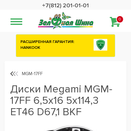
+7(812) 201-01-01
0
ИРЕННАЯ ГАРАНТИЯ:
Сashback 2500 рубле
KOOK
шины ATTAR
MGM-17FF
Диски Megami MGM-
17FF 6,5x16 5x114,3
ET46 D67,1 BKF