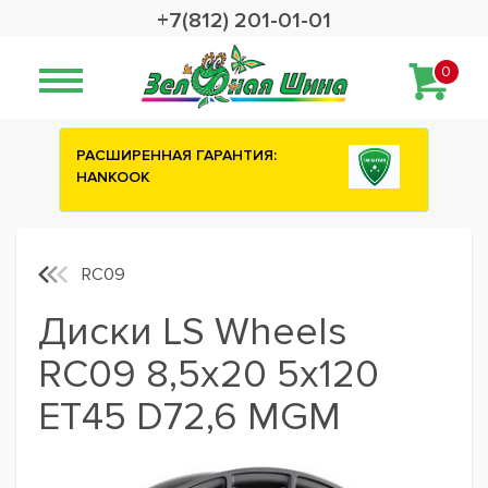
+7(812) 201-01-01
0
РЕННАЯ ГАРАНТИЯ:
Сashback 2500 рублей 
OK
шины ATTAR
RC09
Диски LS Wheels
RC09 8,5x20 5x120
ET45 D72,6 MGM