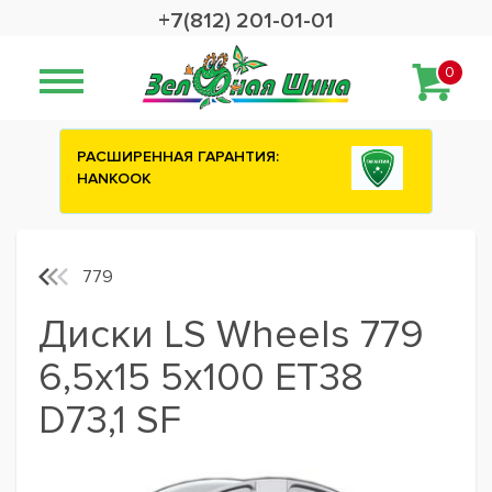
+7(812) 201-01-01
0
ИЯ:
Сashback 2500 рублей на зимние
шины ATTAR
779
Диски LS Wheels 779
6,5x15 5x100 ET38
D73,1 SF