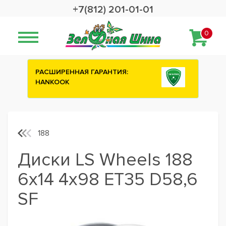
+7(812) 201-01-01
0
ИРЕННАЯ ГАРАНТИЯ:
Сashback 2500 рубле
KOOK
шины ATTAR
188
Диски LS Wheels 188
6x14 4x98 ET35 D58,6
SF