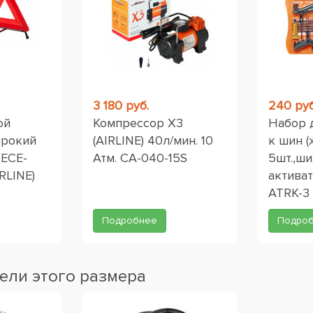
3 180 руб.
240 руб
ой
Компрессор X3
Набор 
ирокий
(AIRLINE) 40л/мин. 10
к шин (
 ЕСЕ-
Атм. CA-040-15S
5шт.,ши
RLINE)
активат
ATRK-3
Подробнее
Подро
ели этого размера