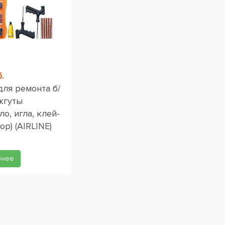
.
для ремонта б/
жгуты
ло, игла, клей-
ор) (AIRLINE)
бнее