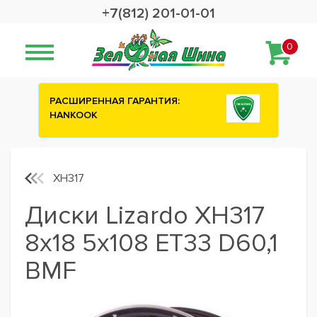
+7(812) 201-01-01
0
РЕННАЯ ГАРАНТИЯ:
Сashback 2500 рублей 
OK
шины ATTAR
XH317
Диски Lizardo XH317
8x18 5x108 ET33 D60,1
BMF