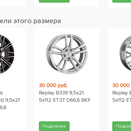
ели этого размера
30 000 руб.
30 000 
ls
Replay B339 9,5x21
Replay 
t) 9,5x21
5x112 ET37 D66,6 BKF
5x112 
6,6
Подробнее
Подро