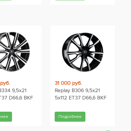
руб.
31 000 руб.
B334 9,5x21
Replay B306 9,5x21
T37 D66,6 BKF
5x112 ET37 D66,6 BKF
бнее
Подробнее