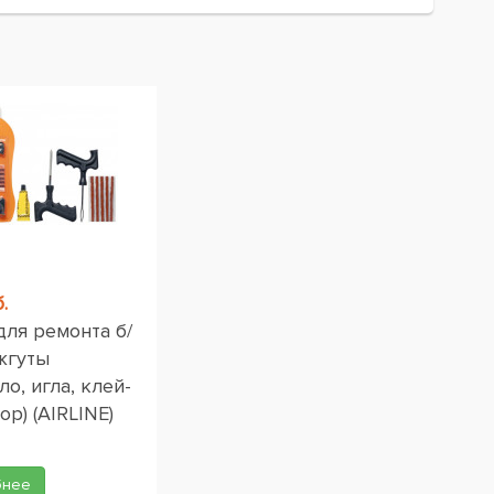
.
для ремонта б/
жгуты
ло, игла, клей-
ор) (AIRLINE)
бнее