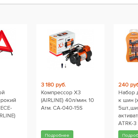
ы
3 180 руб.
240 руб
ой
Компрессор X3
Набор 
ирокий
(AIRLINE) 40л/мин. 10
к шин (
 ЕСЕ-
Атм. CA-040-15S
5шт.,ши
RLINE)
активат
ATRK-3
Подробнее
Подро