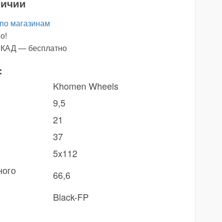
личии
 по магазинам
о!
х КАД — бесплатно
:
Khomen Wheels
9,5
21
37
5x112
ного
66,6
Black-FP