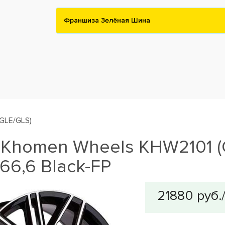
Франшиза Зелёная Шина
GLE/GLS)
Khomen Wheels KHW2101 (G
66,6 Black-FP