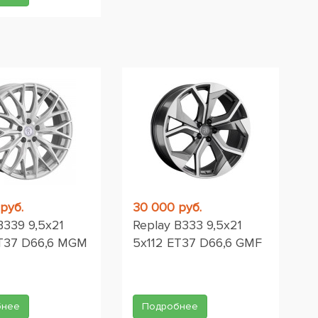
руб.
30 000 руб.
B339 9,5x21
Replay B333 9,5x21
ET37 D66,6 MGM
5x112 ET37 D66,6 GMF
бнее
Подробнее