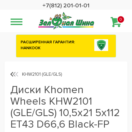
+7(812) 201-01-01
0
:
Сashback 2500 рублей на зимние
шины ATTAR
KHW2101 (GLE/GLS)
Диски Khomen
Wheels KHW2101
(GLE/GLS) 10,5x21 5x112
ET43 D66,6 Black-FP