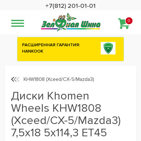
+7(812) 201-01-01
0
ИЯ:
Сashback 2500 рублей на зимние
шины ATTAR
KHW1808 (Xceed/CX-5/Mazda3)
Диски Khomen
Wheels KHW1808
(Xceed/CX-5/Mazda3)
7,5x18 5x114,3 ET45