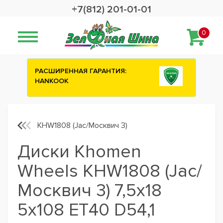
+7(812) 201-01-01
0
:
Сashback 2500 рублей на зимние
шины ATTAR
KHW1808 (Jac/Москвич 3)
Диски Khomen
Wheels KHW1808 (Jac/
Москвич 3) 7,5x18
5x108 ET40 D54,1