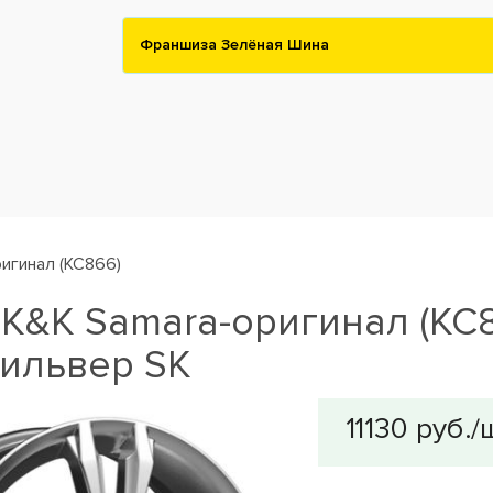
Франшиза Зелёная Шина
игинал (КС866)
K&K Samara-оригинал (КС86
Сильвер SK