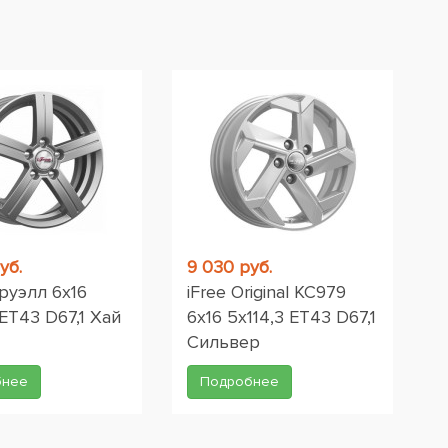
уб.
9 030 руб.
руэлл 6x16
iFree Original КС979
 ET43 D67,1 Хай
6x16 5x114,3 ET43 D67,1
Сильвер
бнее
Подробнее