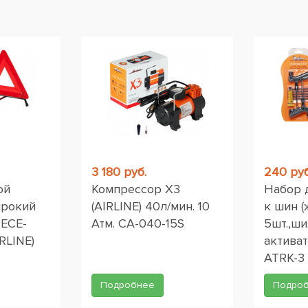
ы
3 180 руб.
240 руб
ой
Компрессор X3
Набор 
ирокий
(AIRLINE) 40л/мин. 10
к шин (
 ЕСЕ-
Атм. CA-040-15S
5шт.,ши
RLINE)
активат
ATRK-3
Подробнее
Подро