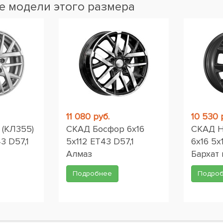
 модели этого размера
11 080 руб.
10 530 
(КЛ355)
СКАД Босфор 6x16
СКАД Н
3 D57,1
5x112 ET43 D57,1
6x16 5x
Алмаз
Бархат
Подробнее
Подро