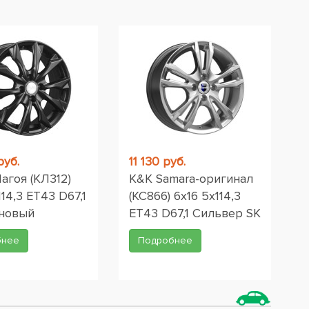
руб.
11 130 руб.
агоя (КЛ312)
K&K Samara-оригинал
114,3 ET43 D67,1
(КС866) 6x16 5x114,3
 новый
ET43 D67,1 Сильвер SK
бнее
Подробнее