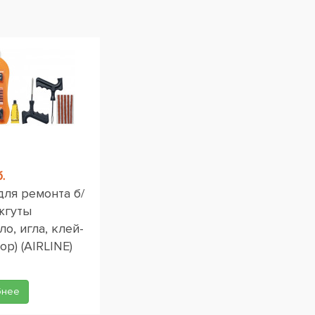
.
для ремонта б/
жгуты
ло, игла, клей-
ор) (AIRLINE)
бнее