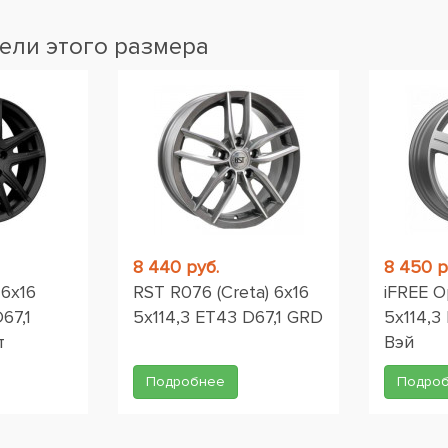
ели этого размера
8 440 руб.
8 450 р
6x16
RST R076 (Creta) 6x16
iFREE О
67,1
5x114,3 ET43 D67,1 GRD
5x114,3
т
Вэй
Подробнее
Подро