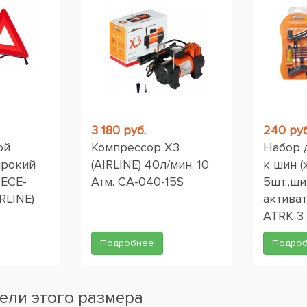
3 180 руб.
240 руб
ой
Компрессор X3
Набор 
ирокий
(AIRLINE) 40л/мин. 10
к шин (
 ЕСЕ-
Атм. CA-040-15S
5шт.,ши
RLINE)
активат
ATRK-3
Подробнее
Подро
ели этого размера