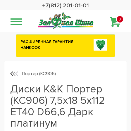
+7(812) 201-01-01
0
:
Сashback 2500 рублей на зимние
шины ATTAR
Портер (КС906)
Диски K&K Портер
(КС906) 7,5x18 5x112
ET40 D66,6 Дарк
платинум