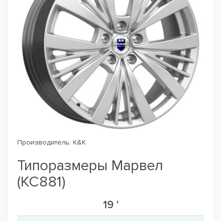
Производитель:
K&K
Типоразмеры Марвел
(КС881)
19 '