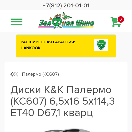
+7(812) 201-01-01
0
ИЯ:
Сashback 2500 рублей на зимние
шины ATTAR
Палермо (КС607)
Диски K&K Палермо
(КС607) 6,5x16 5x114,3
ET40 D67,1 кварц