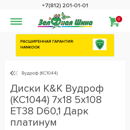
+7(812) 201-01-01
0
Сashback 2500 рублей на зимние
шины ATTAR
Вудроф (КС1044)
Диски K&K Вудроф
(КС1044) 7x18 5x108
ET38 D60,1 Дарк
платинум