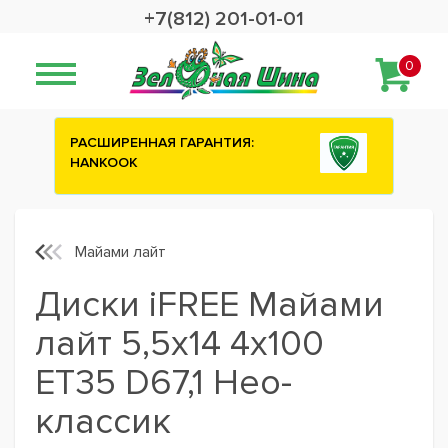
+7(812) 201-01-01
0
АРАНТИЯ:
Сashback 2500 рублей на зимни
шины ATTAR
Майами лайт
Диски iFREE Майами
лайт 5,5x14 4x100
ET35 D67,1 Нео-
классик