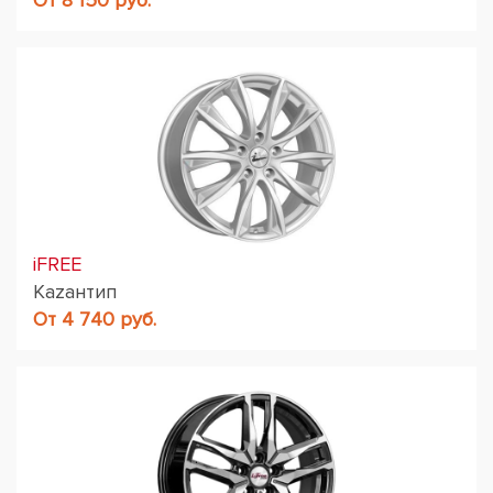
От 8 150 руб.
iFREE
Кazaнтип
От 4 740 руб.