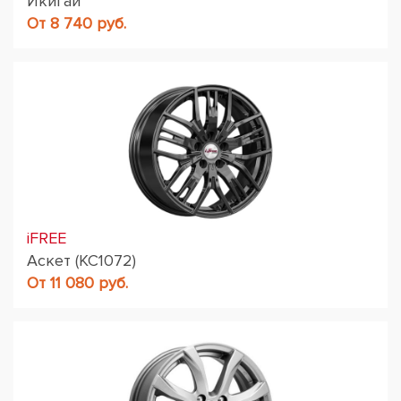
Икигай
От 8 740 руб.
iFREE
Аскет (КС1072)
От 11 080 руб.