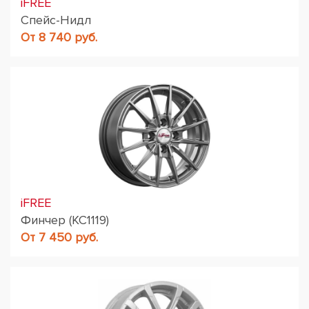
iFREE
Спейс-Нидл
От 8 740 руб.
iFREE
Финчер (КС1119)
От 7 450 руб.