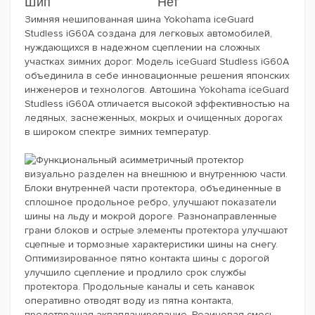
Шип
Нет
Зимняя нешипованная шина Yokohama iceGuard
Studless iG60A создана для легковых автомобилей,
нуждающихся в надежном сцеплении на сложных
участках зимних дорог. Модель iceGuard Studless iG60A
объединила в себе инновационные решения японских
инженеров и технологов. Автошина Yokohama iceGuard
Studless iG60A отличается высокой эффективностью на
ледяных, заснеженных, мокрых и очищенных дорогах
в широком спектре зимних температур.
Функциональный асимметричный протектор
визуально разделен на внешнюю и внутреннюю части.
Блоки внутренней части протектора, объединенные в
сплошное продольное ребро, улучшают показатели
шины на льду и мокрой дороге. Разнонаправленные
грани блоков и острые элементы протектора улучшают
сцепные и тормозные характеристики шины на снегу.
Оптимизированное пятно контакта шины с дорогой
улучшило сцепление и продлило срок службы
протектора. Продольные каналы и сеть канавок
оперативно отводят воду из пятна контакта,
предотвращая аквапланирование. Резиновая смесь