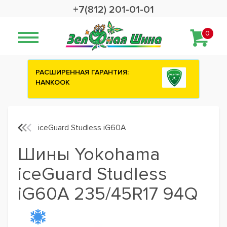
+7(812) 201-01-01
0
:
Сashback 2500 рублей на зимние
шины ATTAR
iceGuard Studless iG60A
Шины Yokohama
iceGuard Studless
iG60A 235/45R17 94Q