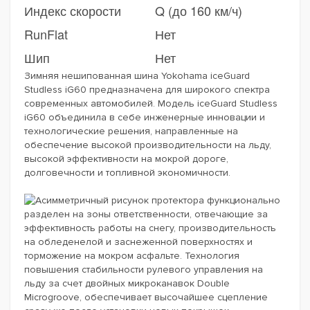
Индекс скорости
Q (до 160 км/ч)
RunFlat
Нет
Шип
Нет
Зимняя нешипованная шина Yokohama iceGuard
Studless iG60 предназначена для широкого спектра
современных автомобилей. Модель iceGuard Studless
iG60 объединила в себе инженерные инновации и
технологические решения, направленные на
обеспечение высокой производительности на льду,
высокой эффективности на мокрой дороге,
долговечности и топливной экономичности.
Асимметричный рисунок протектора функционально
разделен на зоны ответственности, отвечающие за
эффективность работы на снегу, производительность
на обледенелой и заснеженной поверхностях и
торможение на мокром асфальте. Технология
повышения стабильности рулевого управления на
льду за счет двойных микроканавок Double
Microgroove, обеспечивает высочайшее сцепление