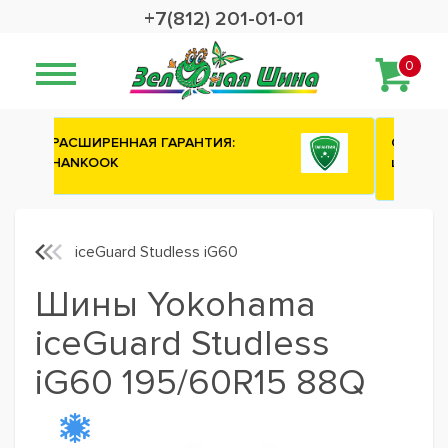
+7(812) 201-01-01
0
Сashback 2500 рублей на зимние
шины ATTAR
iceGuard Studless iG60
Шины Yokohama
iceGuard Studless
iG60 195/60R15 88Q