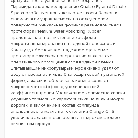
сразу же после установки новых покрышек.
Пирамидальное ламелирование Quattro Pyramid Dimple
Sipe способствует повышению жесткости блоков и
стабилизации управляемости на обледенелой
поверхности. Уникальная формула резиновой смеси
протектора Premium Water Absorbing Rubber
предотвращает возникновение эффекта
микроаквапланирования на ледяной поверхности.
Компаунд обеспечивает надежное сцепление
протектора с жесткой поверхностью льда за счет
оперативного поглощения слоя водяной пленки.
Впитывающие микропузырьки эффективно удаляют
воду с поверхности льда благодаря своей пустотелой
форме, а жесткая оболочка-раковина создает
микрокромочный эффект, увеличивающий
коэффициент трения. Увеличенное количество силики
улучшило тормозные характеристики на льду и мокрой
дорогах, а включение в состав компаунда
апельсинового масла по технологии Orange Oil S
увеличило эластичность резины в широком спектре
зимних температур.