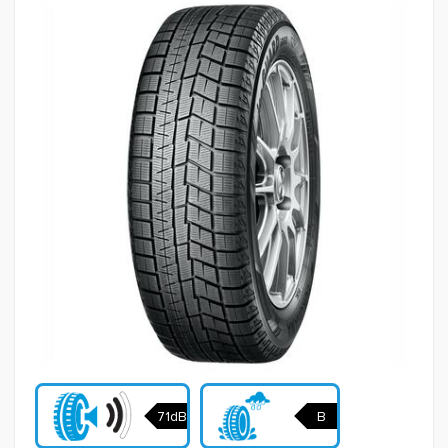
71dB
B