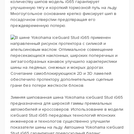
количеству шипов модель iG65 гарантирует
улучшенную тягу и короткий тормозной путь на льду.
Многоугольное основание крепко фиксирует шип в
посадочном отверстии предотвращая его
преждевременную потерю.
В шине Yokohama iceGuard Stud iG65 применен
направленный рисунок протектора с силикой и
апельсиновым маслом. Оптимальное совмещение
пересекающихся наклонных, широких поперечных и
зигзагообразных канавок улучшило характеристики
шины на ледяных, снежных и мокрых дорогах.
Сочетание самоблокирующихся 2D и 3D ламелей
обеспечило протектору дополнительные сцепные
грани без потери жесткости блоков.
Зимняя шипованная шина Yokohama iceGuard Stud iG65
предназначена для широкой гаммы премиальных
автомобилей и кроссоверов. Использование в модели
iceGuard Stud iG65 передовых технологий японских
инженеров и технологов существенно улучшили
показатели шины на льду. Автошина Yokohama iceGuard
Stud iG65 гарантирует превосходный баланс