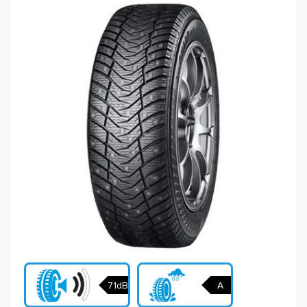
71dB
A