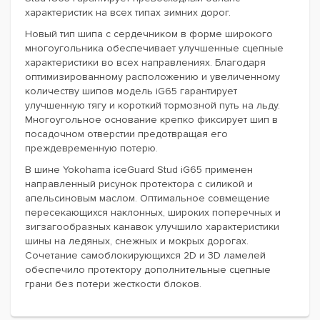
характеристик на всех типах зимних дорог.
Новый тип шипа с сердечником в форме широкого
многоугольника обеспечивает улучшенные сцепные
характеристики во всех направлениях. Благодаря
оптимизированному расположению и увеличенному
количеству шипов модель iG65 гарантирует
улучшенную тягу и короткий тормозной путь на льду.
Многоугольное основание крепко фиксирует шип в
посадочном отверстии предотвращая его
преждевременную потерю.
В шине Yokohama iceGuard Stud iG65 применен
направленный рисунок протектора с силикой и
апельсиновым маслом. Оптимальное совмещение
пересекающихся наклонных, широких поперечных и
зигзагообразных канавок улучшило характеристики
шины на ледяных, снежных и мокрых дорогах.
Сочетание самоблокирующихся 2D и 3D ламелей
обеспечило протектору дополнительные сцепные
грани без потери жесткости блоков.