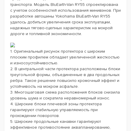
транспорта. Модель BluEarth-Van RY55 спроектирована
с учетом особенностей использования минивэнов. При
разработке автошины Yokohama BluEarth-Van RY55
удалось добиться увеличения срока эксплуатации,
надежных тягово-сцепных характеристик на мокрой
дороге и топливной экономичности.
1. Оригинальный рисунок протектора с широким
плоским профилем обладает увеличенной жесткостью
и износоустойчивостью.
2. В центральной части протектора расположены блоки
треугольной формы, объединенные в два продольных
ребра. Такое решение повысило кромочный эффект и
устойчивость на мокром асфальте.
3. Многошаговая схема расположения блоков снизила
уровень шума и сократила неравномерный износ.
4. Широкие блоки плечевой зоны протектора
гарантируют стабильную управляемость при
прохождении поворотов.
5. Широкие продольные канавки гарантируют
эффективное противостояние аквапланированию,