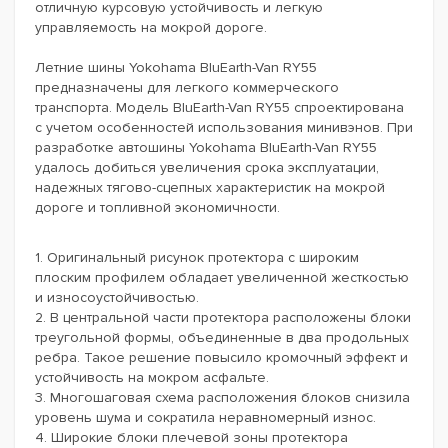
отличную курсовую устойчивость и легкую
управляемость на мокрой дороге.
Летние шины Yokohama BluEarth-Van RY55
предназначены для легкого коммерческого
транспорта. Модель BluEarth-Van RY55 спроектирована
с учетом особенностей использования минивэнов. При
разработке автошины Yokohama BluEarth-Van RY55
удалось добиться увеличения срока эксплуатации,
надежных тягово-сцепных характеристик на мокрой
дороге и топливной экономичности.
1. Оригинальный рисунок протектора с широким
плоским профилем обладает увеличенной жесткостью
и износоустойчивостью.
2. В центральной части протектора расположены блоки
треугольной формы, объединенные в два продольных
ребра. Такое решение повысило кромочный эффект и
устойчивость на мокром асфальте.
3. Многошаговая схема расположения блоков снизила
уровень шума и сократила неравномерный износ.
4. Широкие блоки плечевой зоны протектора