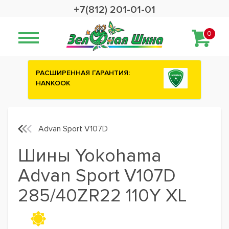
+7(812) 201-01-01
0
АЯ ГАРАНТИЯ:
Сashback 2500 рублей на з
шины ATTAR
Advan Sport V107D
Шины Yokohama
Advan Sport V107D
285/40ZR22 110Y XL