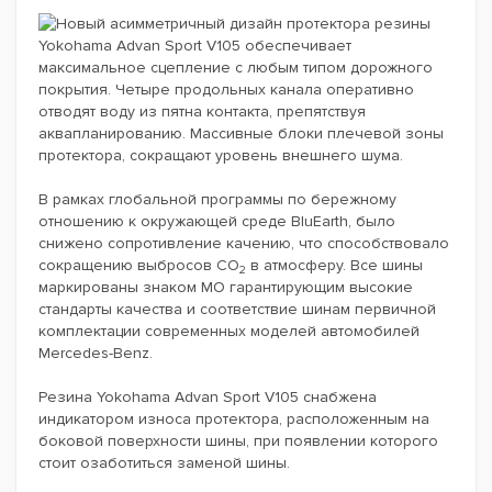
Новый асимметричный дизайн протектора резины
Yokohama Advan Sport V105 обеспечивает
максимальное сцепление с любым типом дорожного
покрытия. Четыре продольных канала оперативно
отводят воду из пятна контакта, препятствуя
аквапланированию. Массивные блоки плечевой зоны
протектора, сокращают уровень внешнего шума.
В рамках глобальной программы по бережному
отношению к окружающей среде BluEarth, было
снижено сопротивление качению, что способствовало
сокращению выбросов CO
в атмосферу. Все шины
2
маркированы знаком MO гарантирующим высокие
стандарты качества и соответствие шинам первичной
комплектации современных моделей автомобилей
Mercedes-Benz.
Резина Yokohama Advan Sport V105 снабжена
индикатором износа протектора, расположенным на
боковой поверхности шины, при появлении которого
стоит озаботиться заменой шины.