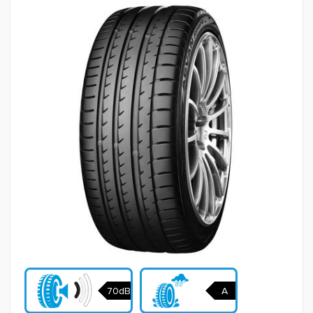
70dB
A