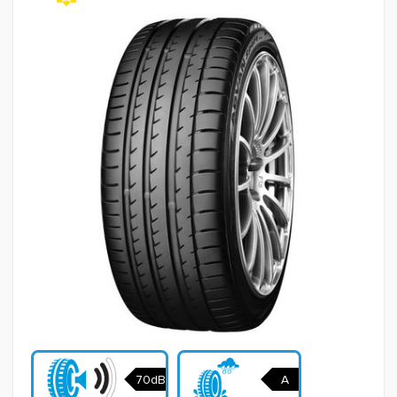
70dB
A