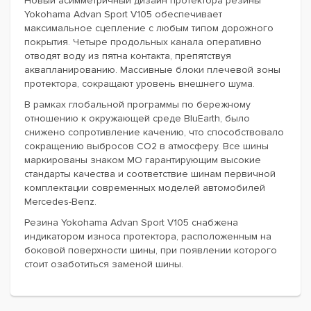
Новый асимметричный дизайн протектора резины
Yokohama Advan Sport V105 обеспечивает
максимальное сцепление с любым типом дорожного
покрытия. Четыре продольных канала оперативно
отводят воду из пятна контакта, препятствуя
аквапланированию. Массивные блоки плечевой зоны
протектора, сокращают уровень внешнего шума.
В рамках глобальной программы по бережному
отношению к окружающей среде BluEarth, было
снижено сопротивление качению, что способствовало
сокращению выбросов CO2 в атмосферу. Все шины
маркированы знаком MO гарантирующим высокие
стандарты качества и соответствие шинам первичной
комплектации современных моделей автомобилей
Mercedes-Benz.
Резина Yokohama Advan Sport V105 снабжена
индикатором износа протектора, расположенным на
боковой поверхности шины, при появлении которого
стоит озаботиться заменой шины.