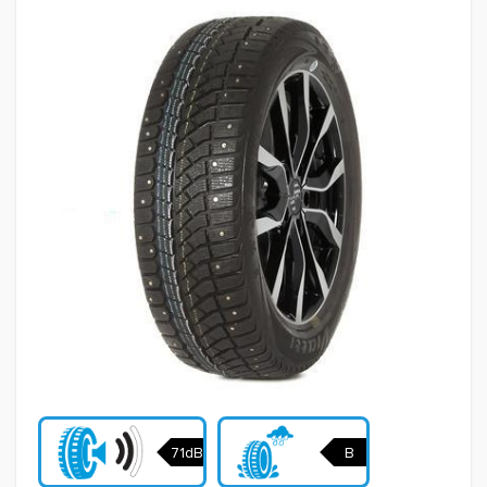
71dB
B