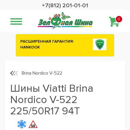
+7(812) 201-01-01
0
 ГАРАНТИЯ:
Сashback 2500 рублей на зим
шины ATTAR
Brina Nordico V-522
Шины Viatti Brina
Nordico V-522
225/50R17 94T