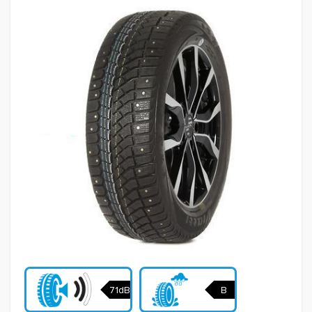
71dB
B