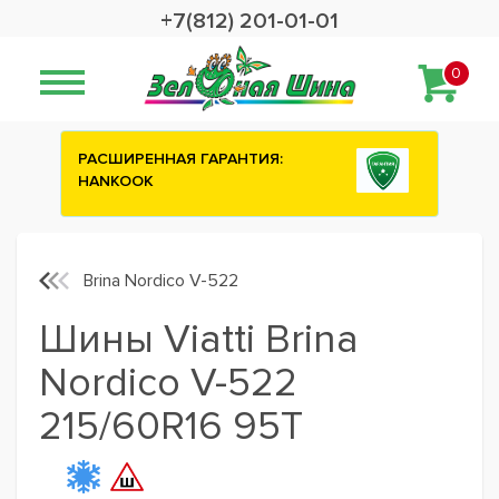
+7(812) 201-01-01
0
НТИЯ:
Сashback 2500 рублей на зимние
шины ATTAR
Brina Nordico V-522
Шины Viatti Brina
Nordico V-522
215/60R16 95T