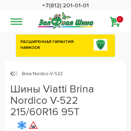
+7(812) 201-01-01
0
ИЯ:
Сashback 2500 рублей на зимние
шины ATTAR
Brina Nordico V-522
Шины Viatti Brina
Nordico V-522
215/60R16 95T