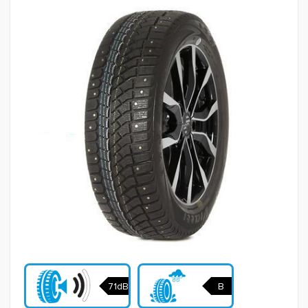
71dB
B