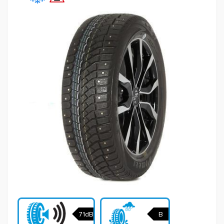
71dB
B