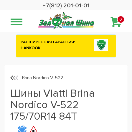
+7(812) 201-01-01
0
НТИЯ:
Сashback 2500 рублей на зимние
шины ATTAR
Brina Nordico V-522
Шины Viatti Brina
Nordico V-522
175/70R14 84T