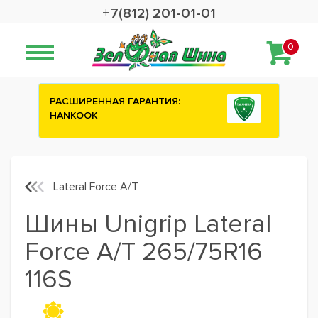
+7(812) 201-01-01
0
АСШИРЕННАЯ ГАРАНТИЯ:
Сashback 2500 р
HANKOOK
шины ATTAR
Lateral Force A/T
Шины Unigrip Lateral
Force A/T 265/75R16
116S