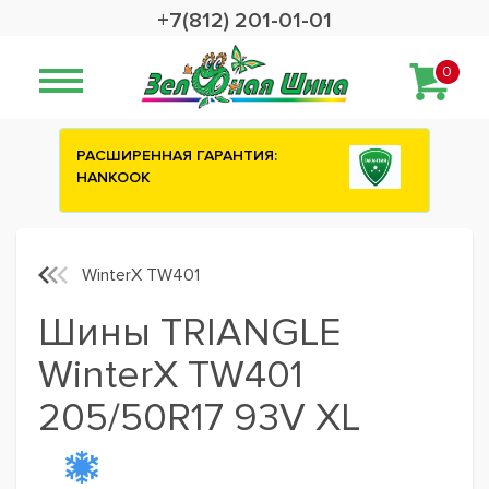
+7(812) 201-01-01
0
ИЯ:
Сashback 2500 рублей на зимние
шины ATTAR
WinterX TW401
Шины TRIANGLE
WinterX TW401
205/50R17 93V XL