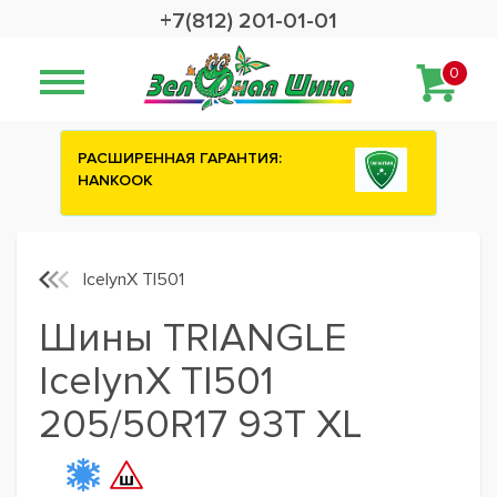
+7(812) 201-01-01
0
ИЯ:
Сashback 2500 рублей на зимние
шины ATTAR
IcelynX TI501
Шины TRIANGLE
IcelynX TI501
205/50R17 93T XL