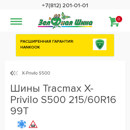
+7(812) 201-01-01
0
РЕННАЯ ГАРАНТИЯ:
Сashback 2500 рублей 
OK
шины ATTAR
X-Privilo S500
Шины Tracmax X-
Privilo S500 215/60R16
99T