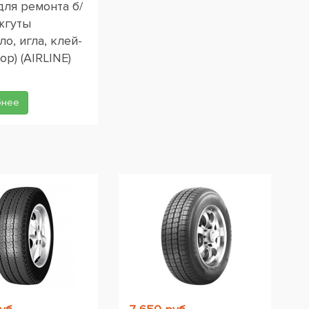
для ремонта б/
жгуты
ло, игла, клей-
ор) (AIRLINE)
бнее