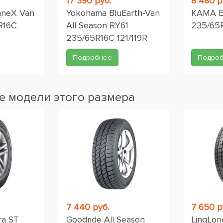
17 390 руб.
8 480 р
nneX Van
Yokohama BluEarth-Van
KAMA Eu
R16C
All Season RY61
235/65R
235/65R16C 121/119R
Подробнее
Подро
 модели этого размера
7 440 руб.
7 650 р
ra ST
Goodride All Season
LingLon