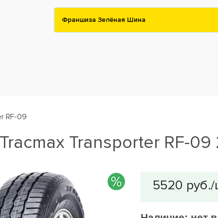
Франшиза Зелёная Шина
er RF-09
racmax Transporter RF-09 
Наличие:
нет 