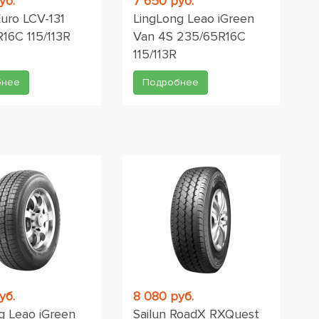
уб.
7 650 руб.
ro LCV-131
LingLong Leao iGreen
16C 115/113R
Van 4S 235/65R16C
115/113R
бнее
Подробнее
уб.
8 080 руб.
g Leao iGreen
Sailun RoadX RXQuest