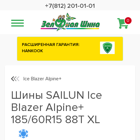
+7(812) 201-01-01
0
 ГАРАНТИЯ:
Сashback 2500 рублей на зим
шины ATTAR
Ice Blazer Alpine+
Шины SAILUN Ice
Blazer Alpine+
185/60R15 88T XL