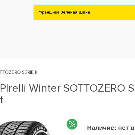
Франшиза Зелёная Шина
TTOZERO SERIE III
irelli Winter SOTTOZERO SE
t
Наличие:
нет 