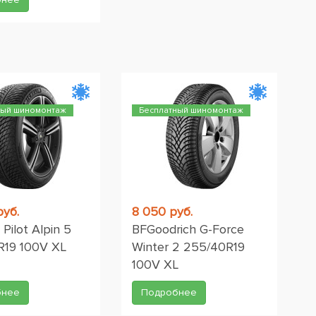
ный шиномонтаж
Бесплатный шиномонтаж
руб.
8 050 руб.
 Pilot Alpin 5
BFGoodrich G-Force
R19 100V XL
Winter 2 255/40R19
100V XL
бнее
Подробнее