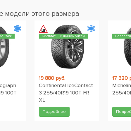
 модели этого размера
монтаж
Бесплатный шиномонтаж
Бесплат
19 880 руб.
17 320 
tograph
Continental IceContact
Michelin
19 100T
3 255/40R19 100T FR
255/40
XL
Подробнее
Подро