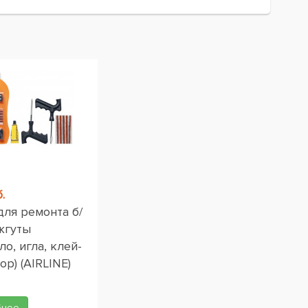
.
для ремонта б/
жгуты
ло, игла, клей-
ор) (AIRLINE)
бнее