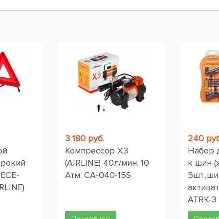
ы
3 180 руб.
240 руб
ой
Компрессор X3
Набор 
ирокий
(AIRLINE) 40л/мин. 10
к шин (
 ЕСЕ-
Атм. CA-040-15S
5шт.,ши
RLINE)
активат
ATRK-3
Подробнее
Подро