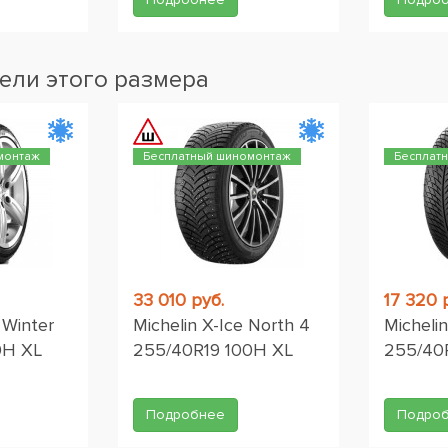
ели этого размера
монтаж
Бесплатный шиномонтаж
Бесплат
33 010 руб.
17 320 
n Winter
Michelin X-Ice North 4
Michelin
0H XL
255/40R19 100H XL
255/40
Подробнее
Подро