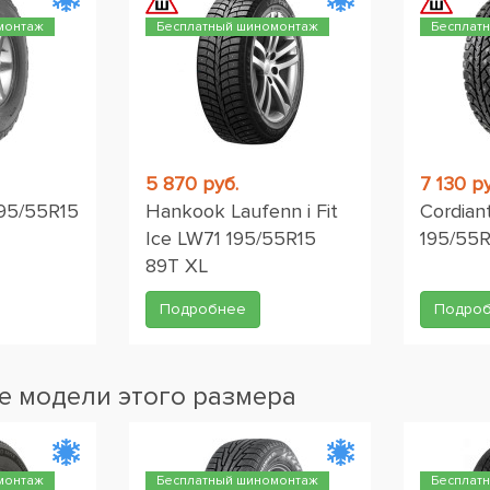
монтаж
Бесплатный шиномонтаж
Бесплат
5 870 руб.
7 130 ру
95/55R15
Hankook Laufenn i Fit
Cordian
Ice LW71 195/55R15
195/55R
89T XL
Подробнее
Подро
 модели этого размера
монтаж
Бесплатный шиномонтаж
Бесплат