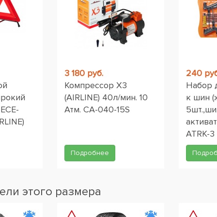
3 180 руб.
240 руб
ой
Компрессор X3
Набор 
ирокий
(AIRLINE) 40л/мин. 10
к шин (
 ЕСЕ-
Атм. CA-040-15S
5шт.,ши
RLINE)
активат
ATRK-3
Подробнее
Подро
ели этого размера