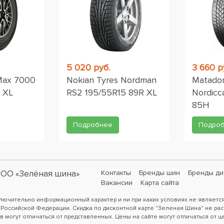
5 020 руб.
3 660 р
Max 7000
Nokian Tyres Nordman
Matado
 XL
RS2 195/55R15 89R XL
Nordicc
85H
Подробнее
Подро
ОО «Зелёная шина»
Контакты
Бренды шин
Бренды ди
Вакансии
Карта сайта
ключительно информационный характер и ни при каких условиях не являетс
 Российской Федерации. Скидка по дисконтной карте "Зеленая Шина" не рас
в могут отличаться от представленных. Цены на сайте могут отличаться от ц