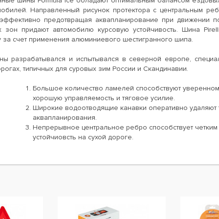
ные шины Formula Ice обладают оптимальным балансом ездовых 
мобилей. Направленный рисунок протектора с центральным реб
эффективно предотвращая аквапланирование при движении по
 зон придают автомобилю курсовую устойчивость. Шина Pirell
у за счет применения алюминиевого шестигранного шипа.
ны разрабатывался и испытывался в северной европе, специ
огах, типичных для суровых зим России и Скандинавии.
Большое количество ламелей способствуют уверенному
хорошую управляемость и тяговое усилие.
Широкие водоотводящие канавки оперативно удаляют та
аквапланирования.
Непрерывное центральное ребро способствует четким
устойчиовсть на сухой дороге.
ы