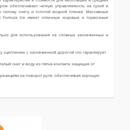
характеристик и стоимости для небольших и средних
ром обеспечивает четкую управляемость на сухой и
 талому снегу и толстой водной пленке. Массивные
i Formula Ice имеет отличные ходовые и тормозные
ально для использования на сложных заснеженных и
 сцеплению с заснеженной дорогой что гарантирует
лый снег и воду из пятна контакта защищая от
 реакциям на поворот руля, обеспечивая хорошую