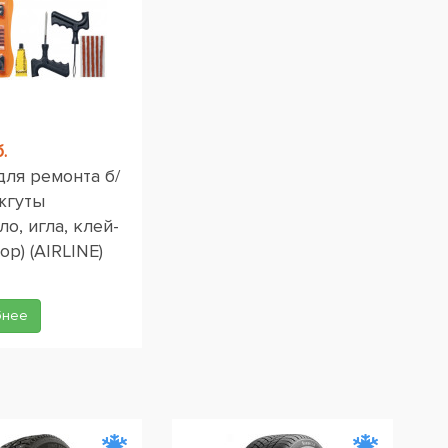
.
для ремонта б/
жгуты
ло, игла, клей-
ор) (AIRLINE)
бнее