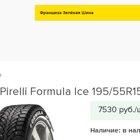
Франшиза Зелёная Шина
e
irelli Formula Ice 195/55R1
Наличие:
в на