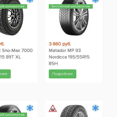
ный шиномонтаж
Бесплатный шиномонтаж
б.
3 660 руб.
t Sno-Max 7000
Matador MP 93
15 89T XL
Nordicca 195/55R15
85H
бнее
Подробнее
ный шиномонтаж