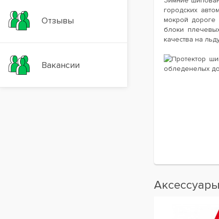
Зимние шипован
городских авто
Отзывы
мокрой дороге 
блоки плечевых
качества на льд
Протектор ши
Вакансии
обледенелых дор
Аксессуар