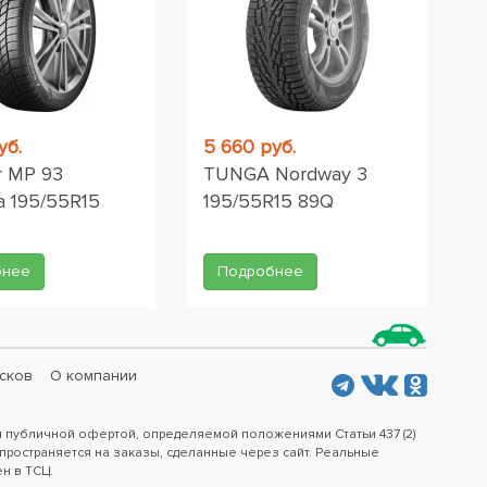
уб.
5 660 руб.
r MP 93
TUNGA Nordway 3
a 195/55R15
195/55R15 89Q
бнее
Подробнее
сков
О компании
я публичной офертой, определяемой положениями Статьи 437 (2)
пространяется на заказы, сделанные через сайт. Реальные
ен в ТСЦ.