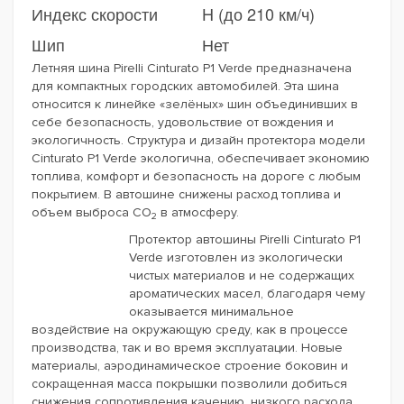
Индекс скорости
H (до 210 км/ч)
Шип
Нет
Летняя шина Pirelli Cinturato P1 Verde предназначена
для компактных городских автомобилей. Эта шина
относится к линейке «зелёных» шин объединивших в
себе безопасность, удовольствие от вождения и
экологичность. Структура и дизайн протектора модели
Cinturato P1 Verde экологична, обеспечивает экономию
топлива, комфорт и безопасность на дороге с любым
покрытием. В автошине снижены расход топлива и
объем выброса CO
в атмосферу.
2
Протектор автошины Pirelli Cinturato P1
Verde изготовлен из экологически
чистых материалов и не содержащих
ароматических масел, благодаря чему
оказывается минимальное
воздействие на окружающую среду, как в процессе
производства, так и во время эксплуатации. Новые
материалы, аэродинамическое строение боковин и
сокращенная масса покрышки позволили добиться
снижения сопротивления качению, низкого расхода