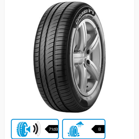
71dB
B