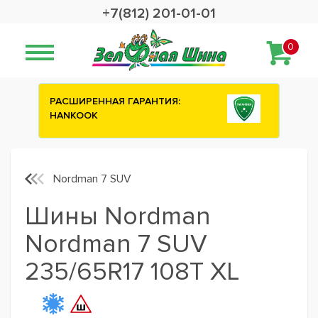
+7(812) 201-01-01
0
ИЯ:
Сashback 2500 рублей на зимние
шины ATTAR
Nordman 7 SUV
Шины Nordman
Nordman 7 SUV
235/65R17 108T XL