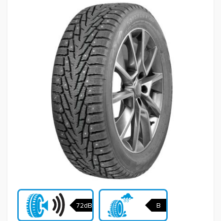
72dB
B