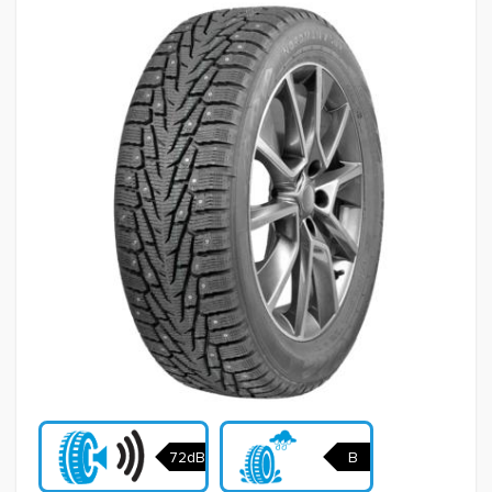
72dB
B