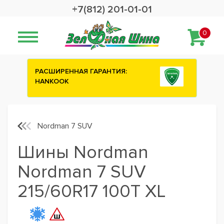
+7(812) 201-01-01
0
НТИЯ:
Сashback 2500 рублей на зимние
шины ATTAR
Nordman 7 SUV
Шины Nordman
Nordman 7 SUV
215/60R17 100T XL