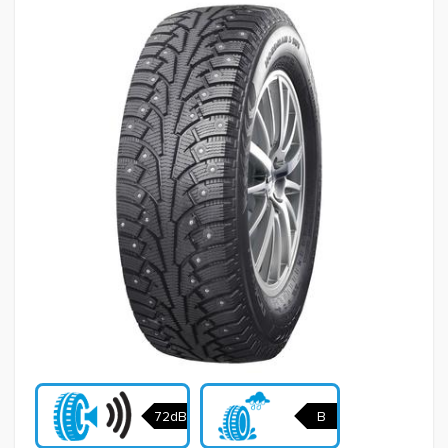
72dB
B