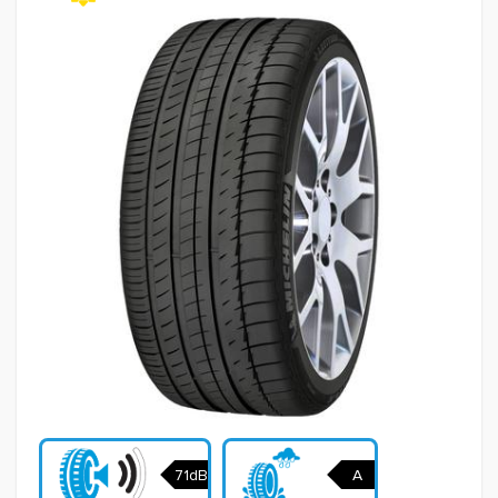
71dB
A