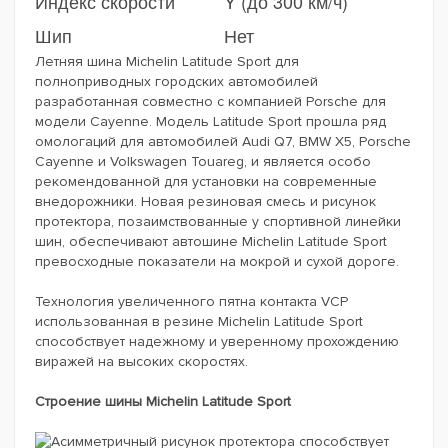
Индекс скорости
Y (до 300 км/ч)
Шип
Нет
Летняя шина Michelin Latitude Sport для
полноприводных городских автомобилей
разработанная совместно с компанией Porsche для
модели Cayenne. Модель Latitude Sport прошла ряд
омологаций для автомобилей Audi Q7, BMW X5, Porsche
Cayenne и Volkswagen Touareg, и является особо
рекомендованной для установки на современные
внедорожники. Новая резиновая смесь и рисунок
протектора, позаимствованные у спортивной линейки
шин, обеспечивают автошине Michelin Latitude Sport
превосходные показатели на мокрой и сухой дороге.
Технология увеличенного пятна контакта VCP
использованная в резине Michelin Latitude Sport
способствует надежному и уверенному прохождению
виражей на высоких скоростях.
Строение шины Michelin Latitude Sport
Асимметричный рисунок протектора способствует