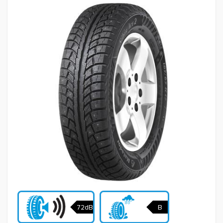
72dB
B