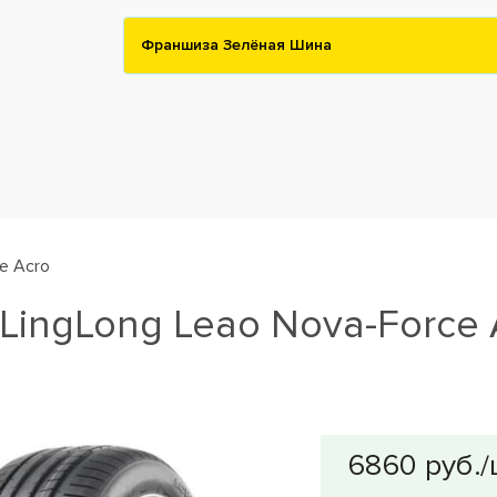
Франшиза Зелёная Шина
e Acro
ingLong Leao Nova-Force 