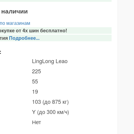
в наличии
 по магазинам
купке от 4х шин бесплатно!
тия
Подробнее...
:
LingLong Leao
225
55
19
103 (до 875 кг)
Y (до 300 км/ч)
Нет