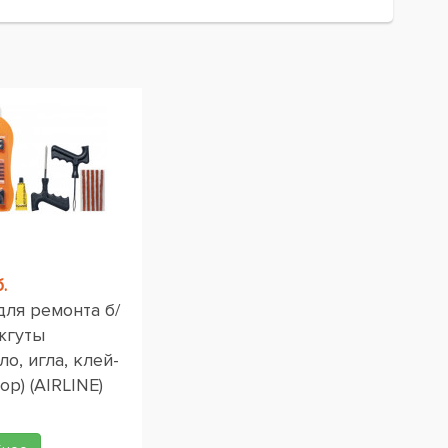
.
для ремонта б/
жгуты
ло, игла, клей-
ор) (AIRLINE)