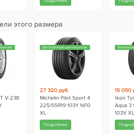
Подробнее
Подро
ели этого размера
монтаж
Бесплатный шиномонтаж
Бесплат
27 320 руб.
15 050 
/T V-238
Michelin Pilot Sport 4
Ikon Ty
V
225/55R19 103Y NF0
Aqua 3
XL
103V X
Подробнее
Подро