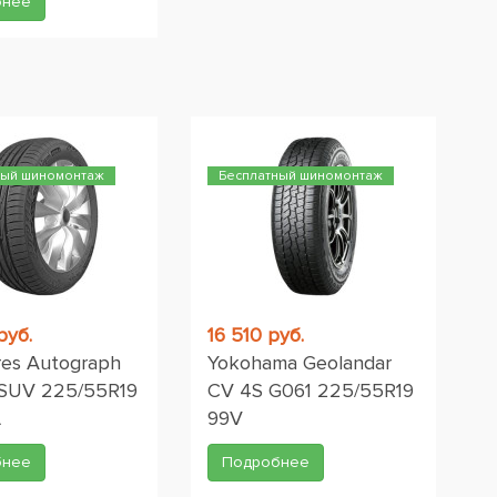
бнее
ный шиномонтаж
Бесплатный шиномонтаж
руб.
16 510 руб.
res Autograph
Yokohama Geolandar
 SUV 225/55R19
CV 4S G061 225/55R19
L
99V
бнее
Подробнее