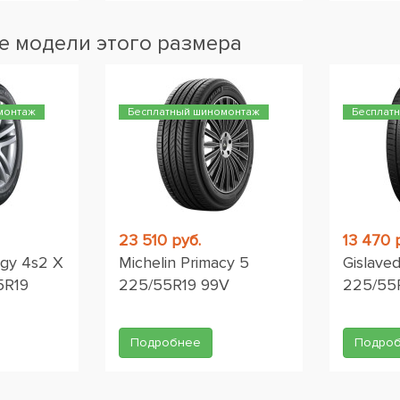
 модели этого размера
монтаж
Бесплатный шиномонтаж
Бесплат
23 510 руб.
13 470 
gy 4s2 X
Michelin Primacy 5
Gislave
5R19
225/55R19 99V
225/55
Подробнее
Подро