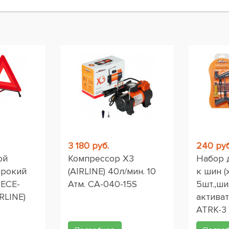
ы
3 180 руб.
240 руб
ой
Компрессор X3
Набор 
ирокий
(AIRLINE) 40л/мин. 10
к шин (
 ЕСЕ-
Атм. CA-040-15S
5шт.,ши
RLINE)
активат
ATRK-3