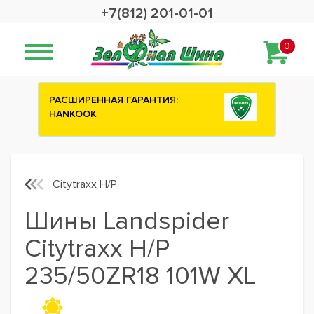
+7(812) 201-01-01
0
:
Сashback 2500 рублей на зимние
шины ATTAR
Citytraxx H/P
Шины Landspider
Citytraxx H/P
235/50ZR18 101W XL