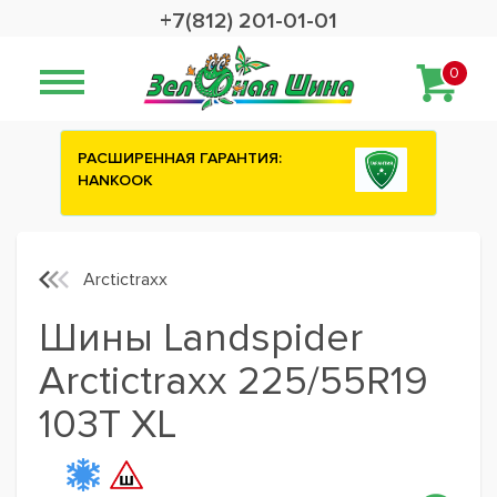
+7(812) 201-01-01
0
ИЯ:
Сashback 2500 рублей на зимние
шины ATTAR
Arctictraxx
Шины Landspider
Arctictraxx 225/55R19
103T XL