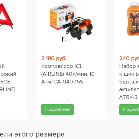
3 180 руб.
240 руб
ой
Компрессор X3
Набор 
ирокий
(AIRLINE) 40л/мин. 10
к шин (
 ЕСЕ-
Атм. CA-040-15S
5шт.,ши
RLINE)
активат
ATRK-3
Подробнее
Подро
ели этого размера