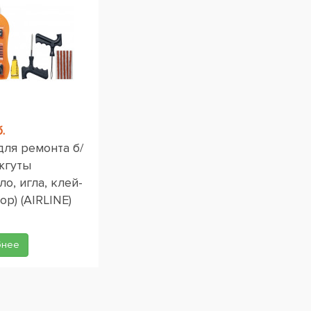
.
для ремонта б/
жгуты
ло, игла, клей-
ор) (AIRLINE)
бнее