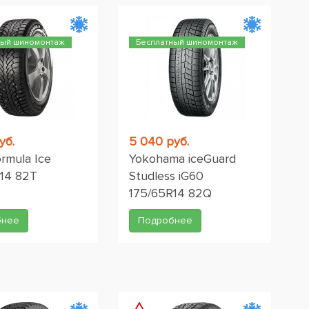
ный шиномонтаж
Бесплатный шиномонтаж
уб.
5 040 руб.
Formula Ice
Yokohama iceGuard
14 82T
Studless iG60
175/65R14 82Q
бнее
Подробнее