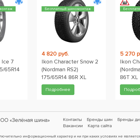
монтаж
Бесплатный шиномонтаж
Бесплат
4 820 руб.
5 270 р
 Ice 7
Ikon Character Snow 2
Ikon Ch
75/65R14
(Nordman RS2)
(Nordma
175/65R14 86R XL
86T XL
Подробнее
Подро
ОО «Зелёная шина»
Контакты
Бренды шин
Бренды ди
Вакансии
Карта сайта
ключительно информационный характер и ни при каких условиях не являетс