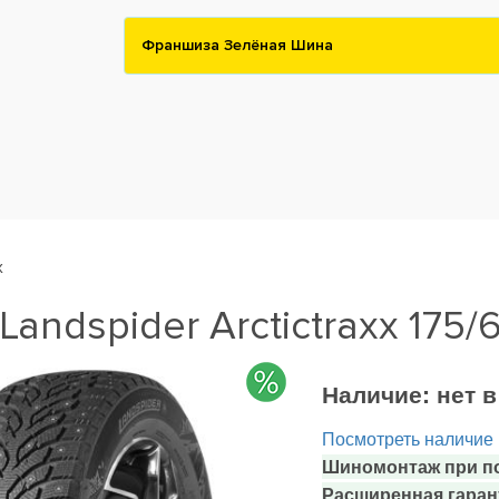
Франшиза Зелёная Шина
x
andspider Arctictraxx 175/
Наличие:
нет 
Посмотреть наличие
Шиномонтаж при по
Расширенная гаран